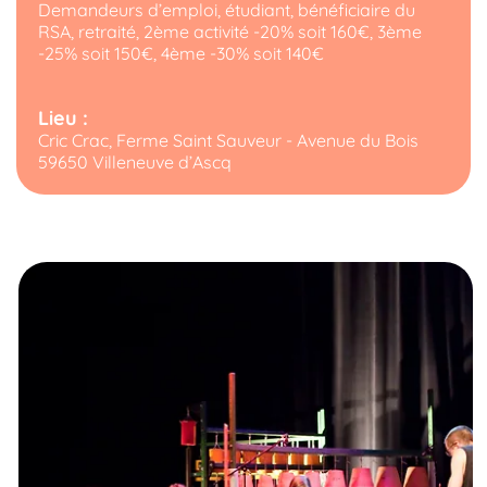
Demandeurs d’emploi, étudiant, bénéficiaire du
RSA, retraité, 2ème activité -20% soit 160€, 3ème
-25% soit 150€, 4ème -30% soit 140€
Lieu :
Cric Crac, Ferme Saint Sauveur - Avenue du Bois
59650 Villeneuve d’Ascq