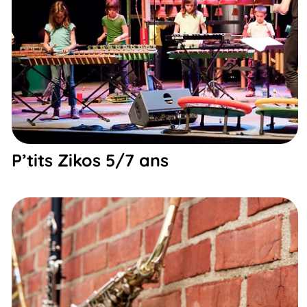
P’tits Zikos 5/7 ans