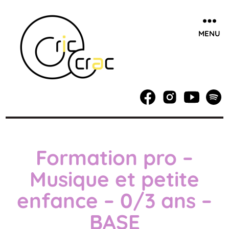
MENU
Cric
Crac,
école
de
musique
Formation pro –
à
Villeneuve
Musique et petite
d'Ascq
/
enfance – 0/3 ans –
Lille
BASE