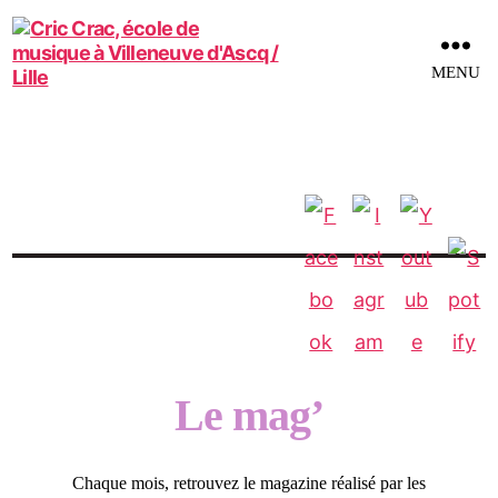
MENU
Cric
Crac,
école
de
musique
à
Villeneuve
d'Ascq
/
Le mag’
Lille
Chaque mois, retrouvez le
magazine
réalisé par
les