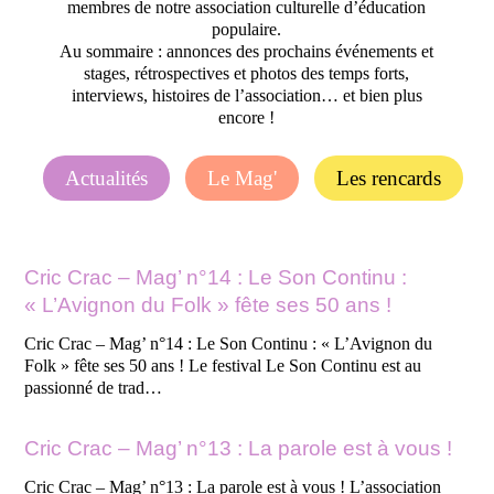
membres de notre association culturelle d’éducation
populaire
.
Au sommaire
: annonces des prochains
événements
et
stages
, rétrospectives et
photos
des temps forts,
interviews
,
histoires de l’association
… et bien plus
encore !
Actualités
Le Mag'
Les rencards
Cric Crac – Mag’ n°14 : Le Son Continu :
« L’Avignon du Folk » fête ses 50 ans !
Cric Crac – Mag’ n°14 : Le Son Continu : « L’Avignon du
Folk » fête ses 50 ans ! Le festival Le Son Continu est au
passionné de trad…
Cric Crac – Mag’ n°13 : La parole est à vous !
Cric Crac – Mag’ n°13 : La parole est à vous ! L’association