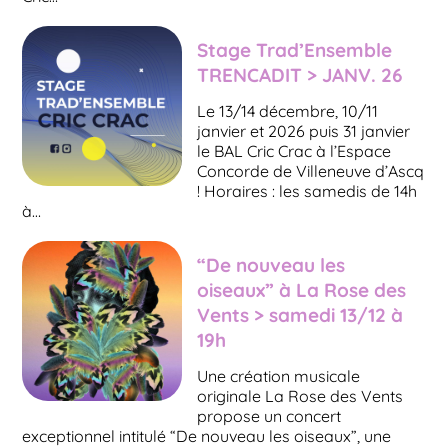
Stage Trad’Ensemble
TRENCADIT > JANV. 26
Le 13/14 décembre, 10/11
janvier et 2026 puis 31 janvier
le BAL Cric Crac à l’Espace
Concorde de Villeneuve d’Ascq
! Horaires : les samedis de 14h
à…
“De nouveau les
oiseaux” à La Rose des
Vents > samedi 13/12 à
19h
Une création musicale
originale La Rose des Vents
propose un concert
exceptionnel intitulé “De nouveau les oiseaux”, une