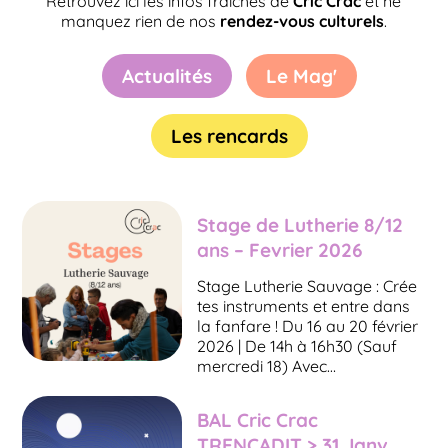
Retrouvez ici les infos fraîches de
Cric Crac
et ne
manquez rien de nos
rendez-vous culturels
.
Actualités
Le Mag'
Les rencards
Stage de Lutherie 8/12
ans – Fevrier 2026
Stage Lutherie Sauvage : Crée
tes instruments et entre dans
la fanfare ! Du 16 au 20 février
2026 | De 14h à 16h30 (Sauf
mercredi 18) Avec…
BAL Cric Crac
TRENCADIT > 31 Janv.