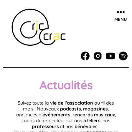
MENU
Cric
Crac,
école
de
musique
Actualités
à
Villeneuve
d'Ascq
Suivez toute la
vie de l’association
au fil des
/
mois ! Nouveaux
podcasts
,
magazines
,
Lille
annonces d’
événements
,
rencards musicaux
,
coups de projecteur sur nos
ateliers
, nos
professeurs
et nos
bénévoles
…