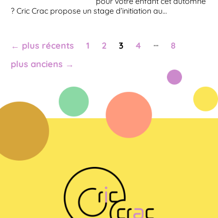
pour votre enfant cet automne
? Cric Crac propose un stage d’initiation au…
Pagination
…
←
plus récents
1
2
3
4
8
des
publications
plus anciens
→