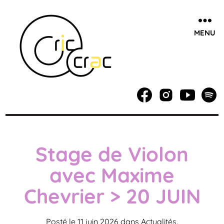
MENU
Cric
Crac,
école
de
musique
Stage de Violon
à
Villeneuve
avec Maxime
d'Ascq
/
Chevrier > 20 JUIN
Lille
Posté le 11 juin 2026 dans
Actualités
.